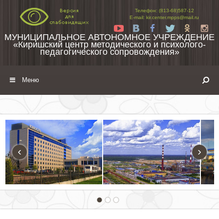
Перейти к содержимому
Телефон: (813-68)587-12
E-mail: kir.center.mpps@mail.ru
Yt
Vk
Fb
Tw
Ok
In
МУНИЦИПАЛЬНОЕ АВТОНОМНОЕ УЧРЕЖДЕНИЕ
«Киришский центр методического и психолого-
педагогического сопровождения»
Меню
‹
›