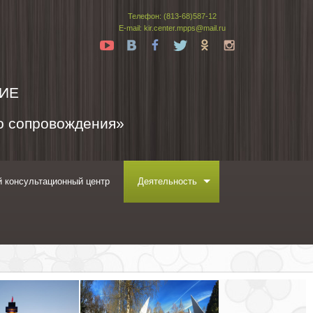
Телефон: (813-68)587-12
E-mail: kir.center.mpps@mail.ru
Yt
Vk
Fb
Tw
Ok
In
ИЕ
го сопровождения»
 консультационный центр
Деятельность