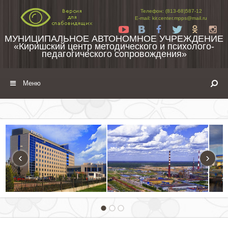
Перейти к содержимому
Телефон: (813-68)587-12
E-mail: kir.center.mpps@mail.ru
Yt
Vk
Fb
Tw
Ok
In
МУНИЦИПАЛЬНОЕ АВТОНОМНОЕ УЧРЕЖДЕНИЕ
«Киришский центр методического и психолого-
педагогического сопровождения»
Меню
‹
›