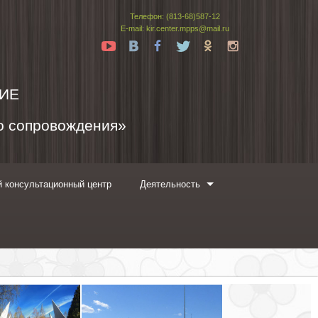
Телефон: (813-68)587-12
E-mail: kir.center.mpps@mail.ru
Yt
Vk
Fb
Tw
Ok
In
ИЕ
го сопровождения»
 консультационный центр
Деятельность