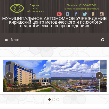
Перейти к содержимому
Телефон: (813-68)587-12
E-mail: kir.center.mpps@mail.ru
Yt
Vk
Fb
Tw
Ok
In
МУНИЦИПАЛЬНОЕ АВТОНОМНОЕ УЧРЕЖДЕНИЕ
«Киришский центр методического и психолого-
педагогического сопровождения»
Меню
‹
›