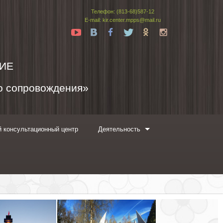
Телефон: (813-68)587-12
E-mail: kir.center.mpps@mail.ru
Yt
Vk
Fb
Tw
Ok
In
ИЕ
го сопровождения»
 консультационный центр
Деятельность