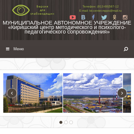
Перейти к содержимому
Телефон: (813-68)587-12
E-mail: kir.center.mpps@mail.ru
Yt
Vk
Fb
Tw
Ok
In
МУНИЦИПАЛЬНОЕ АВТОНОМНОЕ УЧРЕЖДЕНИЕ
«Киришский центр методического и психолого-
педагогического сопровождения»
Меню
‹
›