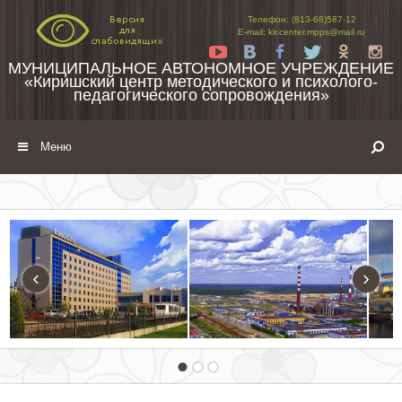
Перейти к содержимому
Телефон: (813-68)587-12
E-mail: kir.center.mpps@mail.ru
Yt
Vk
Fb
Tw
Ok
In
МУНИЦИПАЛЬНОЕ АВТОНОМНОЕ УЧРЕЖДЕНИЕ
«Киришский центр методического и психолого-
педагогического сопровождения»
Меню
‹
›