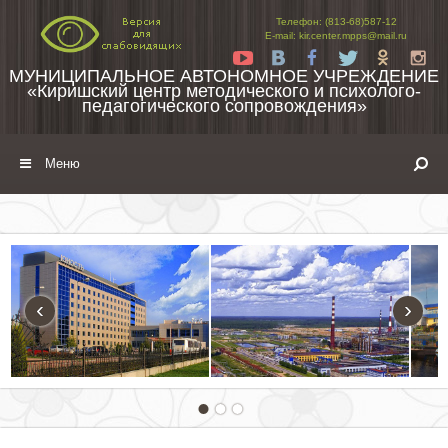
Перейти к содержимому
Телефон: (813-68)587-12
E-mail: kir.center.mpps@mail.ru
Yt
Vk
Fb
Tw
Ok
In
МУНИЦИПАЛЬНОЕ АВТОНОМНОЕ УЧРЕЖДЕНИЕ
«Киришский центр методического и психолого-
педагогического сопровождения»
Меню
‹
›