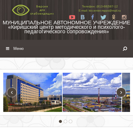
Перейти к содержимому
Телефон: (813-68)587-12
E-mail: kir.center.mpps@mail.ru
Yt
Vk
Fb
Tw
Ok
In
МУНИЦИПАЛЬНОЕ АВТОНОМНОЕ УЧРЕЖДЕНИЕ
«Киришский центр методического и психолого-
педагогического сопровождения»
Меню
‹
›