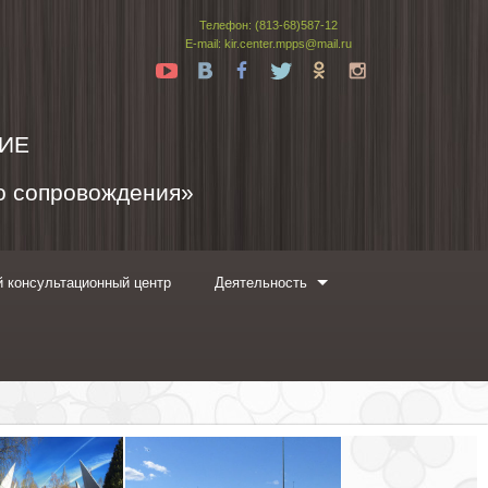
Телефон: (813-68)587-12
E-mail: kir.center.mpps@mail.ru
Yt
Vk
Fb
Tw
Ok
In
ИЕ
го сопровождения»
 консультационный центр
Деятельность