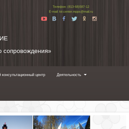
Телефон: (813-68)587-12
E-mail: kir.center.mpps@mail.ru
Yt
Vk
Fb
Tw
Ok
In
ИЕ
го сопровождения»
 консультационный центр
Деятельность