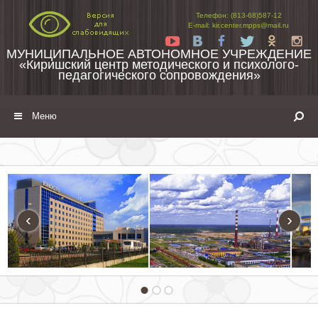
Перейти к содержимому
Телефон: (813-68)587-12
E-mail: kir.center.mpps@mail.ru
Yt
Vk
Fb
Tw
Ok
In
МУНИЦИПАЛЬНОЕ АВТОНОМНОЕ УЧРЕЖДЕНИЕ
«Киришский центр методического и психолого-
педагогического сопровождения»
Меню
‹
›