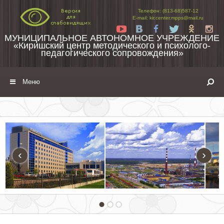
Перейти к содержимому
Телефон: (813-68)587-12
E-mail: kir.center.mpps@mail.ru
Yt
Vk
Fb
Tw
Ok
In
МУНИЦИПАЛЬНОЕ АВТОНОМНОЕ УЧРЕЖДЕНИЕ
«Киришский центр методического и психолого-
педагогического сопровождения»
Меню
‹
›