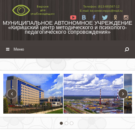
Перейти к содержимому
Телефон: (813-68)587-12
E-mail: kir.center.mpps@mail.ru
Yt
Vk
Fb
Tw
Ok
In
МУНИЦИПАЛЬНОЕ АВТОНОМНОЕ УЧРЕЖДЕНИЕ
«Киришский центр методического и психолого-
педагогического сопровождения»
Меню
‹
›