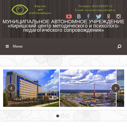
Перейти к содержимому
Телефон: (813-68)587-12
E-mail: kir.center.mpps@mail.ru
Yt
Vk
Fb
Tw
Ok
In
МУНИЦИПАЛЬНОЕ АВТОНОМНОЕ УЧРЕЖДЕНИЕ
«Киришский центр методического и психолого-
педагогического сопровождения»
Меню
‹
›