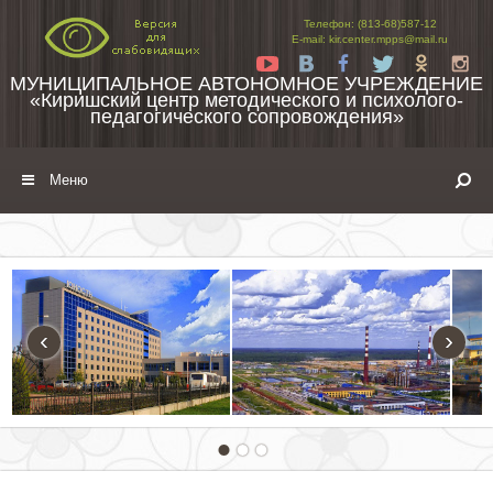
Перейти к содержимому
Телефон: (813-68)587-12
E-mail: kir.center.mpps@mail.ru
Yt
Vk
Fb
Tw
Ok
In
МУНИЦИПАЛЬНОЕ АВТОНОМНОЕ УЧРЕЖДЕНИЕ
«Киришский центр методического и психолого-
педагогического сопровождения»
Меню
‹
›