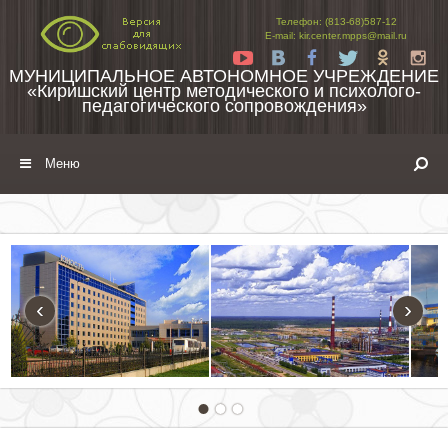
Перейти к содержимому
Телефон: (813-68)587-12
E-mail: kir.center.mpps@mail.ru
Yt
Vk
Fb
Tw
Ok
In
МУНИЦИПАЛЬНОЕ АВТОНОМНОЕ УЧРЕЖДЕНИЕ
«Киришский центр методического и психолого-
педагогического сопровождения»
Меню
‹
›