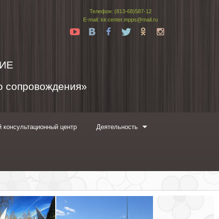
Телефон: (813-68)587-12
E-mail: kir.center.mpps@mail.ru
Yt
Vk
Fb
Tw
Ok
In
ИЕ
го сопровождения»
 консультационный центр
Деятельность