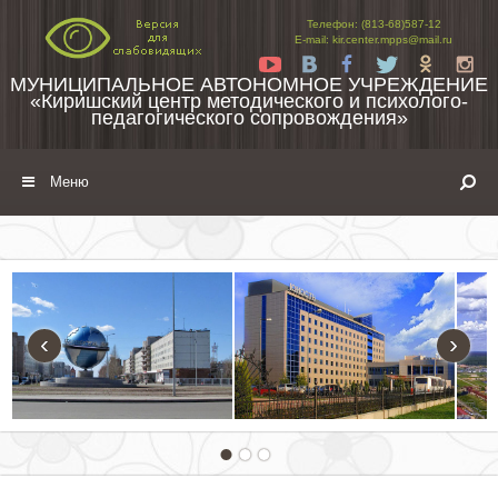
Перейти к содержимому
Телефон: (813-68)587-12
E-mail: kir.center.mpps@mail.ru
Yt
Vk
Fb
Tw
Ok
In
МУНИЦИПАЛЬНОЕ АВТОНОМНОЕ УЧРЕЖДЕНИЕ
«Киришский центр методического и психолого-
педагогического сопровождения»
Меню
‹
›