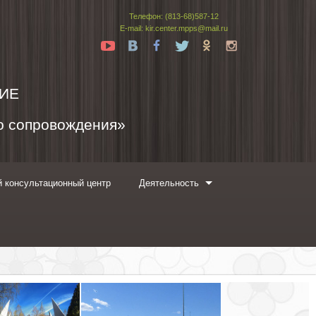
Телефон: (813-68)587-12
E-mail: kir.center.mpps@mail.ru
Yt
Vk
Fb
Tw
Ok
In
ИЕ
го сопровождения»
 консультационный центр
Деятельность