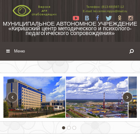
Перейти к содержимому
Телефон: (813-68)587-12
E-mail: kir.center.mpps@mail.ru
Yt
Vk
Fb
Tw
Ok
In
МУНИЦИПАЛЬНОЕ АВТОНОМНОЕ УЧРЕЖДЕНИЕ
«Киришский центр методического и психолого-
педагогического сопровождения»
Меню
‹
›