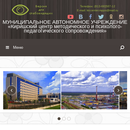
Перейти к содержимому
Телефон: (813-68)587-12
E-mail: kir.center.mpps@mail.ru
Yt
Vk
Fb
Tw
Ok
In
МУНИЦИПАЛЬНОЕ АВТОНОМНОЕ УЧРЕЖДЕНИЕ
«Киришский центр методического и психолого-
педагогического сопровождения»
Меню
‹
›