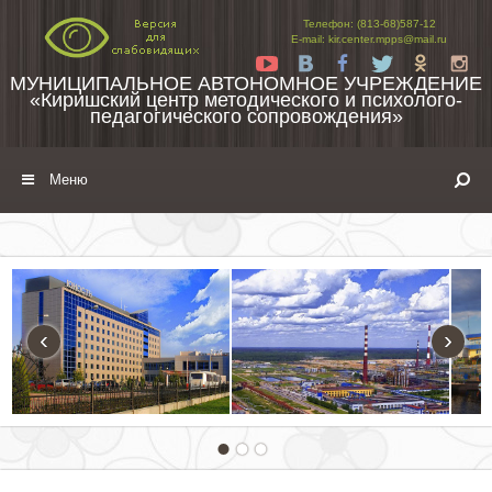
Перейти к содержимому
Телефон: (813-68)587-12
E-mail: kir.center.mpps@mail.ru
Yt
Vk
Fb
Tw
Ok
In
МУНИЦИПАЛЬНОЕ АВТОНОМНОЕ УЧРЕЖДЕНИЕ
«Киришский центр методического и психолого-
педагогического сопровождения»
Меню
‹
›