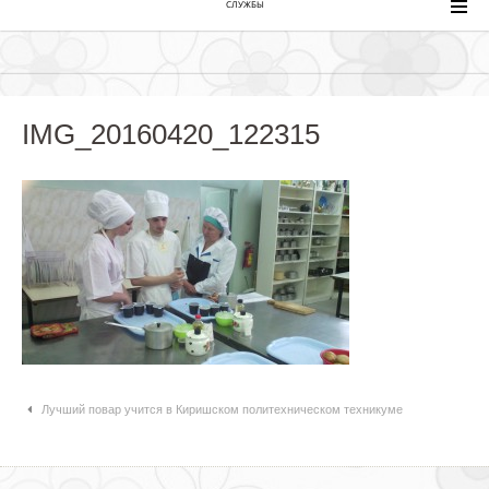
СЛУЖБЫ
IMG_20160420_122315
Навигация по статьям
Лучший повар учится в Киришском политехническом техникуме