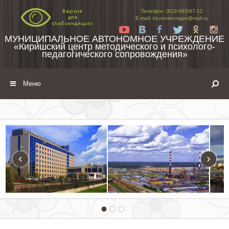
Перейти к содержимому
Телефон: (813-68)587-12
E-mail: kir.center.mpps@mail.ru
Yt
Vk
Fb
Tw
Ok
In
МУНИЦИПАЛЬНОЕ АВТОНОМНОЕ УЧРЕЖДЕНИЕ
«Киришский центр методического и психолого-
педагогического сопровождения»
Меню
‹
›