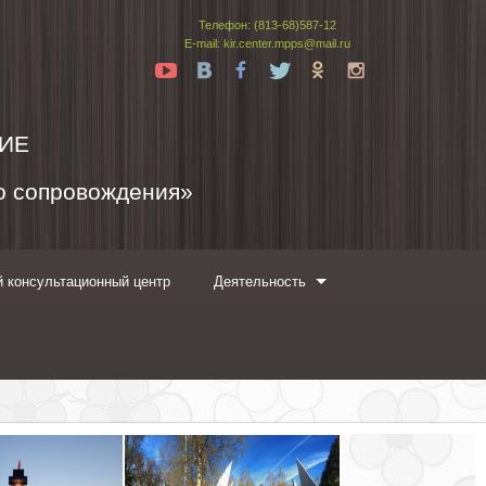
Телефон: (813-68)587-12
E-mail: kir.center.mpps@mail.ru
Yt
Vk
Fb
Tw
Ok
In
ИЕ
го сопровождения»
 консультационный центр
Деятельность