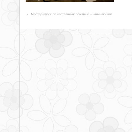
Навигация по статьям
Мастер-класс от наставника: опытные – начинающим