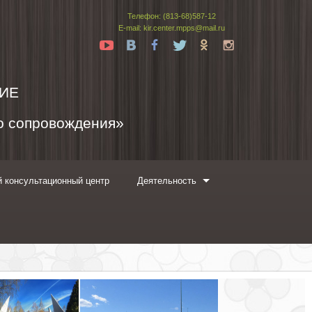
Телефон: (813-68)587-12
E-mail: kir.center.mpps@mail.ru
Yt
Vk
Fb
Tw
Ok
In
ИЕ
го сопровождения»
 консультационный центр
Деятельность