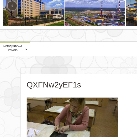
‹
МЕТОДИЧЕСКАЯ
РАБОТА
QXFNw2yEF1s