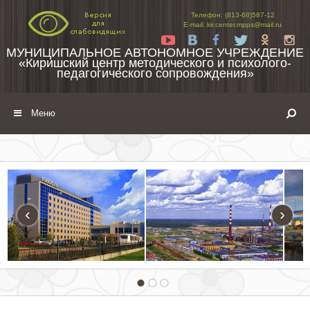
Перейти к содержимому
Телефон: (813-68)587-12
E-mail: kir.center.mpps@mail.ru
Yt
Vk
Fb
Tw
Ok
In
МУНИЦИПАЛЬНОЕ АВТОНОМНОЕ УЧРЕЖДЕНИЕ
«Киришский центр методического и психолого-
педагогического сопровождения»
Меню
‹
›