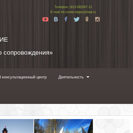
Телефон: (813-68)587-12
E-mail: kir.center.mpps@mail.ru
Yt
Vk
Fb
Tw
Ok
In
ИЕ
го сопровождения»
 консультационный центр
Деятельность