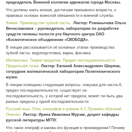
председатель Военной коллегии адвокатов города Москвы.
Что должны знать юноши, достигшие призывного возраста, о
правовых основах воинской обязанности и военной службы.
Химия. Производство зубной пасты.
Лектор: Романычева Ольга
Вячеславовна – руководитель лаборатории по разработке
средств гигиены полости рта Научного центра ОАО
«Косметическое объединение «СВОБОДА».
В лекции рассказывается об основных этапах производства
зубной пасты: водоподготовка, варка, фасовка.
Математика. Теория пределов. Предел последовательности.
Предельная точка.
Лектор: Евгений Александрович Ширяев,
сотрудник математической лаборатории Политехнического
музея.
В лекции освещены следующие вопросы: ловушка для числа A;
предел последовательности; существует ли
последовательность, у которой нет предела; может ли быть два
разных предела у одной последовательности.
Русский язык. Роль эпиграфов в романе А.С.Пушкина «Евгений
Онегин»
.
Лектор: Ирина Ивановна Мурзак, доцент кафедры
русской литературы МГПУ.
Что такое эпиграф и какова его функция в произведении? Почему