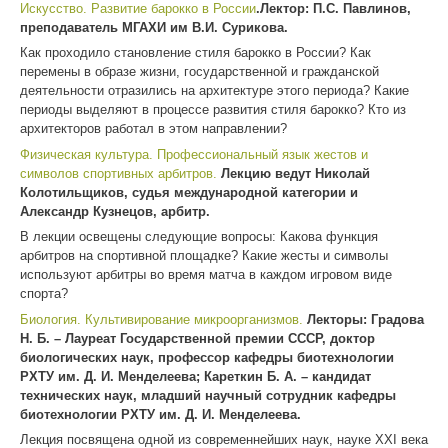
Искусство. Развитие барокко в России
.Лектор: П.С. Павлинов,
преподаватель МГАХИ им В.И. Сурикова.
Как проходило становление стиля барокко в России? Как
перемены в образе жизни, государственной и гражданской
деятельности отразились на архитектуре этого периода? Какие
периоды выделяют в процессе развития стиля барокко? Кто из
архитекторов работал в этом направлении?
Физическая культура. Профессиональный язык жестов и
символов спортивных арбитров.
Лекцию ведут Николай
Колотильщиков, судья международной категории и
Александр Кузнецов, арбитр.
В лекции освещены следующие вопросы: Какова функция
арбитров на спортивной площадке? Какие жесты и символы
используют арбитры во время матча в каждом игровом виде
спорта?
Биология. Культивирование микроорганизмов.
Лекторы: Градова
Н. Б. – Лауреат Государственной премии СССР, доктор
биологических наук, профессор кафедры биотехнологии
РХТУ им. Д. И. Менделеева; Кареткин Б. А. – кандидат
технических наук, младший научный сотрудник кафедры
биотехнологии РХТУ им. Д. И. Менделеева.
Лекция посвящена одной из современнейших наук, науке XXI века