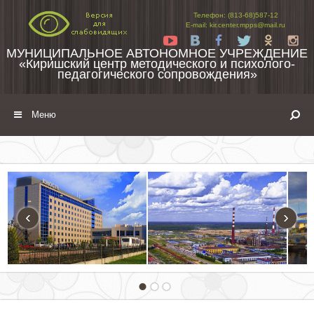
Перейти к содержимому
Телефон: (813-68)587-12
E-mail: kir.center.mpps@mail.ru
Yt
Vk
Fb
Tw
Ok
In
МУНИЦИПАЛЬНОЕ АВТОНОМНОЕ УЧРЕЖДЕНИЕ
«Киришский центр методического и психолого-
педагогического сопровождения»
Меню
‹
›