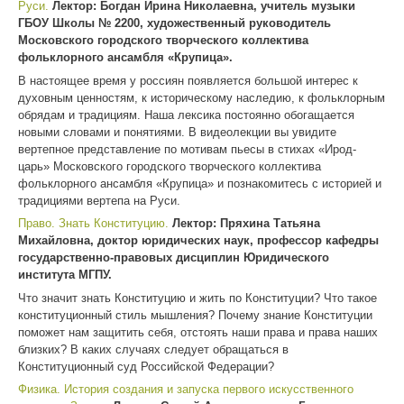
Руси.
Лектор: Богдан Ирина Николаевна, учитель музыки
ГБОУ Школы № 2200, художественный руководитель
Московского городского творческого коллектива
фольклорного ансамбля «Крупица».
В настоящее время у россиян появляется большой интерес к
духовным ценностям, к историческому наследию, к фольклорным
обрядам и традициям. Наша лексика постоянно обогащается
новыми словами и понятиями. В видеолекции вы увидите
вертепное представление по мотивам пьесы в стихах «Ирод-
царь» Московского городского творческого коллектива
фольклорного ансамбля «Крупица» и познакомитесь с историей и
традициями вертепа на Руси.
Право. Знать Конституцию.
Лектор: Пряхина Татьяна
Михайловна, доктор юридических наук, профессор кафедры
государственно-правовых дисциплин Юридического
института МГПУ.
Что значит знать Конституцию и жить по Конституции? Что такое
конституционный стиль мышления? Почему знание Конституции
поможет нам защитить себя, отстоять наши права и права наших
близких? В каких случаях следует обращаться в
Конституционный суд Российской Федерации?
Физика. История создания и запуска первого искусственного