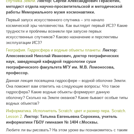
спутника Земли.
Лектор: Сергей Александрович Герасютин,
методист отдела научно-просветительской и методической
работы Мемориального музея космонавтики.
Первый запуск искусственного спутника – это начало
космической эры человечества. Как выглядит первый ИСЗ? Какие
трудности и проблемы возникли при запуске первых
искусственных спутников? Каково назначение и перспективы
эксплуатации ИСЗ?
География. Гидросфера и водные объекты планеты.
Лектор:
Алексеевский Николай Иванович, доктор географических
наук, заведующий кафедрой гидрологии суши
географического факультета МГУ им. М.В. Ломоносова,
профессор.
Данная лекция посвящена гидросфере – водной оболочке Земли.
Она поможет вам ответить на следующие вопросы: Что такое
гидросфера? Какие водные объекты формируют данную
оболочку? Сколько на Земле океанов? Какие бывают особые типы
водных объектов?
Информатика. Исполнитель Scratch: цвет и размер пера. Scratch.
Lesson 2
.
Лектор: Татьяна Евгеньевна Сорокина, учитель
информатики ГБОУ гимназия № 1404 г.Москвы.
Любите ли вы рисовать? На этом уроке вы познакомитесь с таким