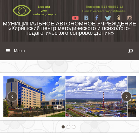
Перейти к содержимому
Телефон: (813-68)587-12
E-mail: kir.center.mpps@mail.ru
Yt
Vk
Fb
Tw
Ok
In
МУНИЦИПАЛЬНОЕ АВТОНОМНОЕ УЧРЕЖДЕНИЕ
«Киришский центр методического и психолого-
педагогического сопровождения»
Меню
‹
›