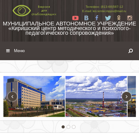
Перейти к содержимому
Телефон: (813-68)587-12
E-mail: kir.center.mpps@mail.ru
Yt
Vk
Fb
Tw
Ok
In
МУНИЦИПАЛЬНОЕ АВТОНОМНОЕ УЧРЕЖДЕНИЕ
«Киришский центр методического и психолого-
педагогического сопровождения»
Меню
‹
›