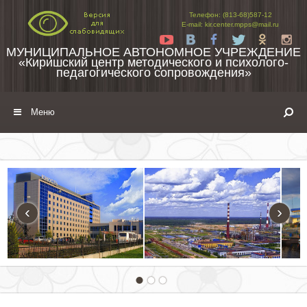
Перейти к содержимому
Телефон: (813-68)587-12
E-mail: kir.center.mpps@mail.ru
Yt
Vk
Fb
Tw
Ok
In
МУНИЦИПАЛЬНОЕ АВТОНОМНОЕ УЧРЕЖДЕНИЕ
«Киришский центр методического и психолого-
педагогического сопровождения»
Меню
‹
›