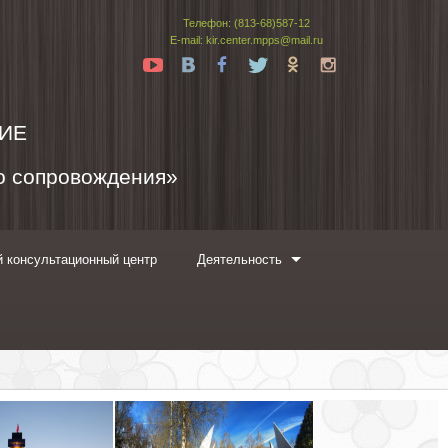
Телефон: (813-68)587-12
E-mail: kir.center.mpps@mail.ru
Yt
Vk
Fb
Tw
Ok
In
ИЕ
го сопровождения»
 консультационный центр
Деятельность