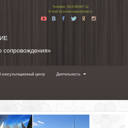
Телефон: (813-68)587-12
E-mail: kir.center.mpps@mail.ru
Yt
Vk
Fb
Tw
Ok
In
ИЕ
го сопровождения»
 консультационный центр
Деятельность