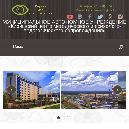
Перейти к содержимому
Телефон: (813-68)587-12
E-mail: kir.center.mpps@mail.ru
Yt
Vk
Fb
Tw
Ok
In
МУНИЦИПАЛЬНОЕ АВТОНОМНОЕ УЧРЕЖДЕНИЕ
«Киришский центр методического и психолого-
педагогического сопровождения»
Меню
‹
›