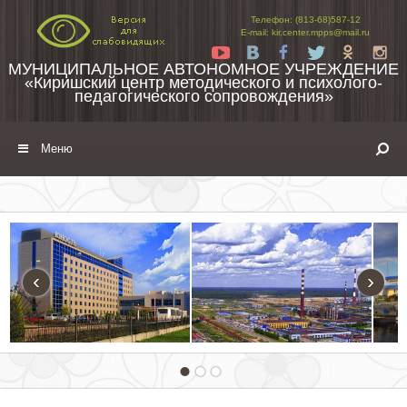
Перейти к содержимому
Телефон: (813-68)587-12
E-mail: kir.center.mpps@mail.ru
Yt
Vk
Fb
Tw
Ok
In
МУНИЦИПАЛЬНОЕ АВТОНОМНОЕ УЧРЕЖДЕНИЕ
«Киришский центр методического и психолого-
педагогического сопровождения»
Меню
‹
›