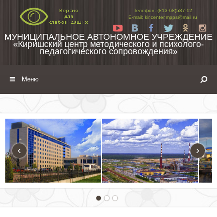
Перейти к содержимому
Телефон: (813-68)587-12
E-mail: kir.center.mpps@mail.ru
Yt
Vk
Fb
Tw
Ok
In
МУНИЦИПАЛЬНОЕ АВТОНОМНОЕ УЧРЕЖДЕНИЕ
«Киришский центр методического и психолого-
педагогического сопровождения»
Меню
‹
›