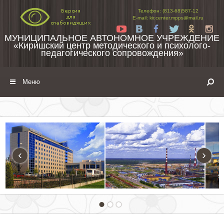
Перейти к содержимому
Телефон: (813-68)587-12
E-mail: kir.center.mpps@mail.ru
Yt
Vk
Fb
Tw
Ok
In
МУНИЦИПАЛЬНОЕ АВТОНОМНОЕ УЧРЕЖДЕНИЕ
«Киришский центр методического и психолого-
педагогического сопровождения»
Меню
‹
›