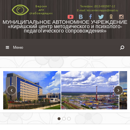
Перейти к содержимому
Телефон: (813-68)587-12
E-mail: kir.center.mpps@mail.ru
Yt
Vk
Fb
Tw
Ok
In
МУНИЦИПАЛЬНОЕ АВТОНОМНОЕ УЧРЕЖДЕНИЕ
«Киришский центр методического и психолого-
педагогического сопровождения»
Меню
‹
›