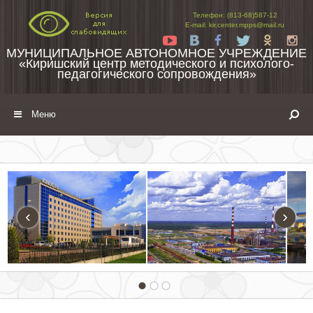
Перейти к содержимому
Телефон: (813-68)587-12
E-mail: kir.center.mpps@mail.ru
Yt
Vk
Fb
Tw
Ok
In
МУНИЦИПАЛЬНОЕ АВТОНОМНОЕ УЧРЕЖДЕНИЕ
«Киришский центр методического и психолого-
педагогического сопровождения»
Меню
‹
›