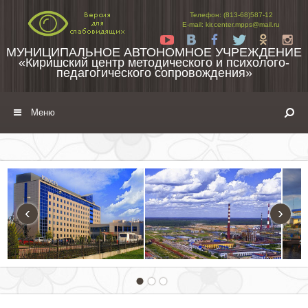
Перейти к содержимому
Телефон: (813-68)587-12
E-mail: kir.center.mpps@mail.ru
Yt
Vk
Fb
Tw
Ok
In
МУНИЦИПАЛЬНОЕ АВТОНОМНОЕ УЧРЕЖДЕНИЕ
«Киришский центр методического и психолого-
педагогического сопровождения»
Меню
‹
›