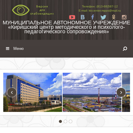
Перейти к содержимому
Телефон: (813-68)587-12
E-mail: kir.center.mpps@mail.ru
Yt
Vk
Fb
Tw
Ok
In
МУНИЦИПАЛЬНОЕ АВТОНОМНОЕ УЧРЕЖДЕНИЕ
«Киришский центр методического и психолого-
педагогического сопровождения»
Меню
‹
›