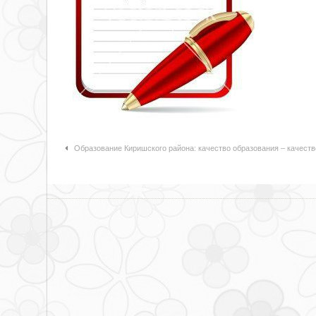
Навигация по статьям
Образование Киришского района: качество образования – качеств