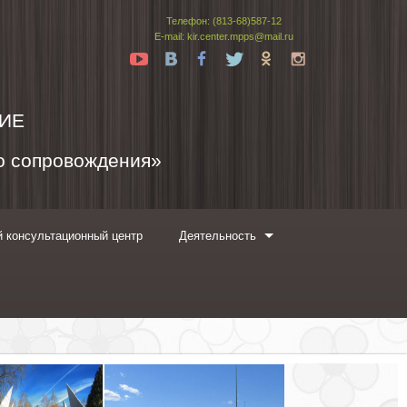
Телефон: (813-68)587-12
E-mail: kir.center.mpps@mail.ru
Yt
Vk
Fb
Tw
Ok
In
ИЕ
го сопровождения»
 консультационный центр
Деятельность