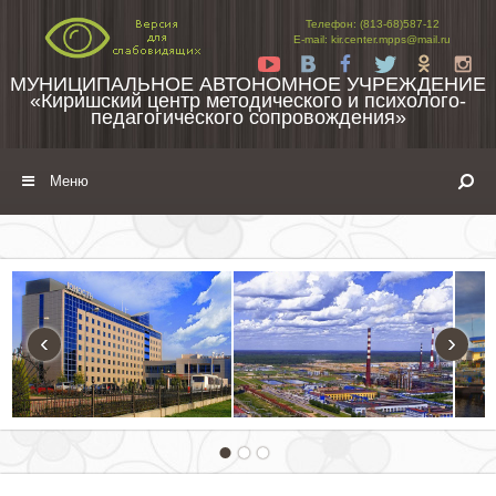
Перейти к содержимому
Телефон: (813-68)587-12
E-mail: kir.center.mpps@mail.ru
Yt
Vk
Fb
Tw
Ok
In
МУНИЦИПАЛЬНОЕ АВТОНОМНОЕ УЧРЕЖДЕНИЕ
«Киришский центр методического и психолого-
педагогического сопровождения»
Меню
‹
›