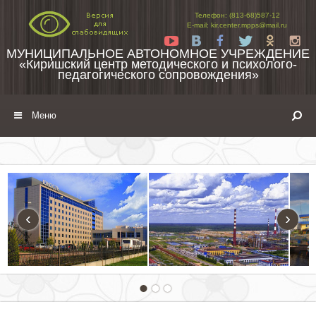
Перейти к содержимому
Телефон: (813-68)587-12
E-mail: kir.center.mpps@mail.ru
Yt
Vk
Fb
Tw
Ok
In
МУНИЦИПАЛЬНОЕ АВТОНОМНОЕ УЧРЕЖДЕНИЕ
«Киришский центр методического и психолого-
педагогического сопровождения»
Меню
‹
›