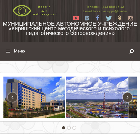
Перейти к содержимому
Телефон: (813-68)587-12
E-mail: kir.center.mpps@mail.ru
Yt
Vk
Fb
Tw
Ok
In
МУНИЦИПАЛЬНОЕ АВТОНОМНОЕ УЧРЕЖДЕНИЕ
«Киришский центр методического и психолого-
педагогического сопровождения»
Меню
‹
›