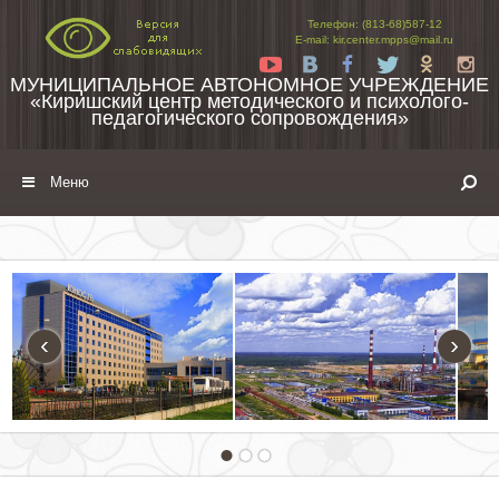
Перейти к содержимому
Телефон: (813-68)587-12
E-mail: kir.center.mpps@mail.ru
Yt
Vk
Fb
Tw
Ok
In
МУНИЦИПАЛЬНОЕ АВТОНОМНОЕ УЧРЕЖДЕНИЕ
«Киришский центр методического и психолого-
педагогического сопровождения»
Меню
‹
›