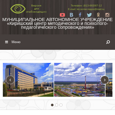
Перейти к содержимому
Телефон: (813-68)587-12
E-mail: kir.center.mpps@mail.ru
Yt
Vk
Fb
Tw
Ok
In
МУНИЦИПАЛЬНОЕ АВТОНОМНОЕ УЧРЕЖДЕНИЕ
«Киришский центр методического и психолого-
педагогического сопровождения»
Меню
‹
›