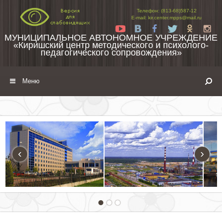
Перейти к содержимому
Телефон: (813-68)587-12
E-mail: kir.center.mpps@mail.ru
Yt
Vk
Fb
Tw
Ok
In
МУНИЦИПАЛЬНОЕ АВТОНОМНОЕ УЧРЕЖДЕНИЕ
«Киришский центр методического и психолого-
педагогического сопровождения»
Меню
‹
›